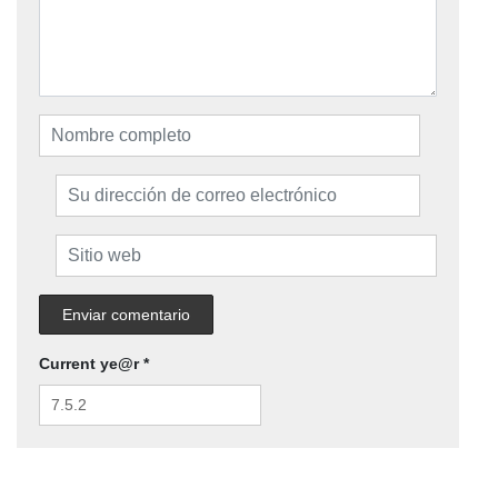
Current ye@r
*