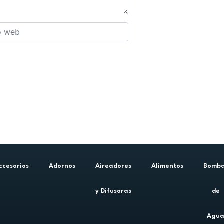
ccesorios
Adornos
Aireadores
Alimentos
Bomb
y Difusoras
de
Agu