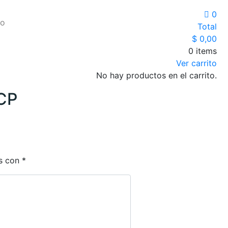
0
io
Total
$
0,00
0 items
Ver carrito
No hay productos en el carrito.
 CP
os con
*