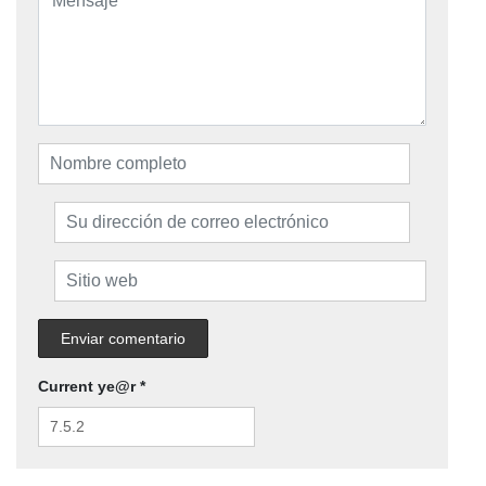
Current ye@r
*