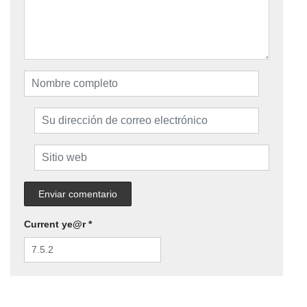
Current ye@r
*