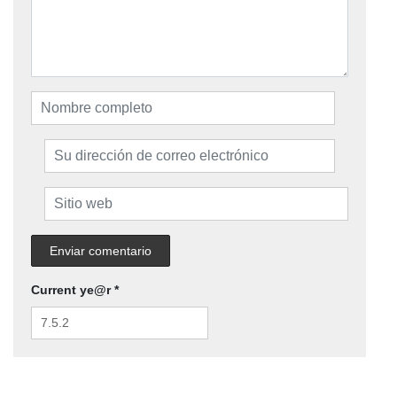
Current ye@r
*