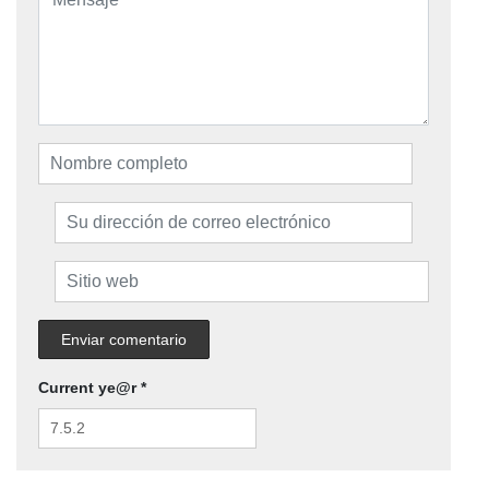
Current ye@r
*