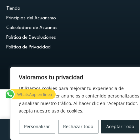
Tienda
Principios del Acuarismo
Calculadora de Acuarios
Política de Devoluciones
Política de Privacidad
Valoramos tu privacidad
© 2026 Cuestión de Peces - Powered by
FDF Studio
Utilizamos cookies para mejorar tu experiencia de
WhatsApp en línea
navegación, ofrecer anuncios o contenido personalizados
y analizar nuestro tráfico. Al hacer clic en "Aceptar todo",
acepta nuestro uso de cookies.
×
¿Tenés alguna duda?
Personalizar
Rechazar todo
Aceptar Todo
Menu
Cuenta
Carrito
Deseos