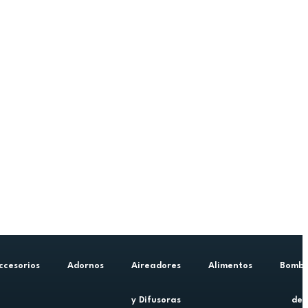
ccesorios
Adornos
Aireadores
Alimentos
Bomb
y Difusoras
de