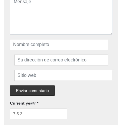
Current ye@r
*