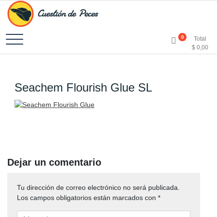
Accesorios e Insumos Para Acuarismo
Cuestión de Peces –
0
Total
$
0,00
Aquarium Supplies
Seachem Flourish Glue SL
Dejar un comentario
Tu dirección de correo electrónico no será publicada.
Los campos obligatorios están marcados con
*