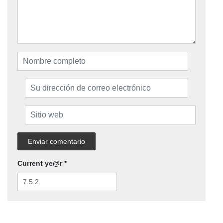
Current ye@r
*