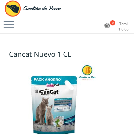
Accesorios e Insumos Para Acuarismo
Cuestión de Peces –
0
Total
$
0,00
Aquarium Supplies
Cancat Nuevo 1 CL