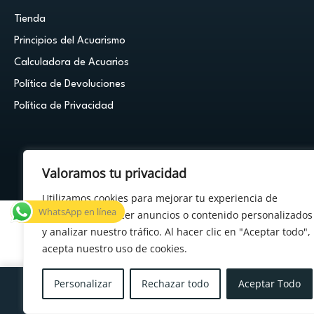
Tienda
Principios del Acuarismo
Calculadora de Acuarios
Política de Devoluciones
Política de Privacidad
Valoramos tu privacidad
© 2026 Cuestión de Peces - Powered by
FDF Studio
Utilizamos cookies para mejorar tu experiencia de
WhatsApp en línea
navegación, ofrecer anuncios o contenido personalizados
y analizar nuestro tráfico. Al hacer clic en "Aceptar todo",
acepta nuestro uso de cookies.
×
¿Tenés alguna duda?
Personalizar
Rechazar todo
Aceptar Todo
Menu
Cuenta
Carrito
Deseos