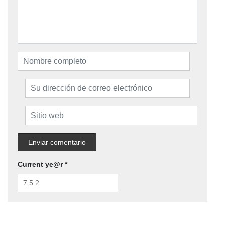
Current ye@r
*