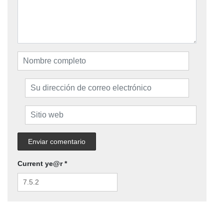
Current ye@r
*