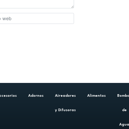
ccesorios
Adornos
Aireadores
Alimentos
Bomb
y Difusoras
de
Agu