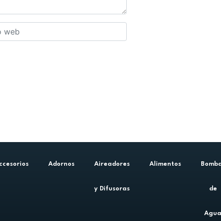
ccesorios
Adornos
Aireadores
Alimentos
Bomb
y Difusoras
de
Agu