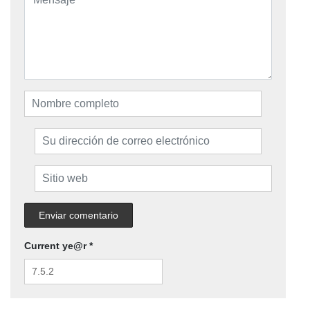
Current ye@r
*