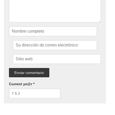
Current ye@r
*