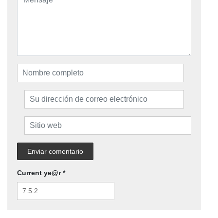
Current ye@r
*