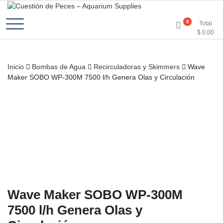
Accesorios e Insumos Para Acuarismo
Cuestión de Peces –
0
Total
$
0,00
Aquarium Supplies
Inicio
Bombas de Agua
Recirculadoras y Skimmers
Wave
Maker SOBO WP-300M 7500 l/h Genera Olas y Circulación
Wave Maker SOBO WP-300M
7500 l/h Genera Olas y