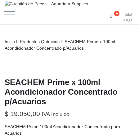
Accesorios e Insumos Para Acuarismo
Cuestión de Peces –
0
Total
$
0,00
Aquarium Supplies
Inicio
Productos Químicos
SEACHEM Prime x 100ml
Acondicionador Concentrado p/Acuarios
SEACHEM Prime x 100ml
Acondicionador Concentrado
p/Acuarios
$
19.050,00
IVA Incluido
SEACHEM Prime 100ml Acondicionador Concentrado para
Acuarios