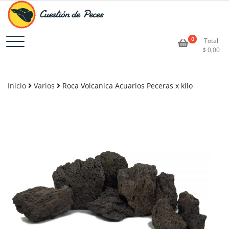
Accesorios e Insumos Para Acuarismo
Cuestión de Peces –
0
Total
$
0,00
Aquarium Supplies
Inicio
Varios
Roca Volcanica Acuarios Peceras x kilo