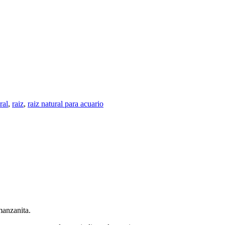
ral
,
raiz
,
raiz natural para acuario
manzanita.