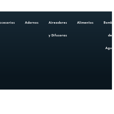
ccesorios
Adornos
Aireadores
Alimentos
Bomb
y Difusoras
de
Agu