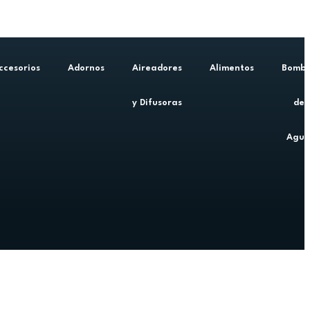
ccesorios
Adornos
Aireadores
Alimentos
Bomb
y Difusoras
de
Agu