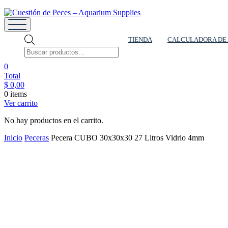
Cuestión de Peces – Aquarium Supplies
Accesorios e Insumos Para Acuarismo
TIENDA
CALCULADORA DE
0
Total
$
0,00
0 items
Ver carrito
No hay productos en el carrito.
Inicio
Peceras
Pecera CUBO 30x30x30 27 Litros Vidrio 4mm