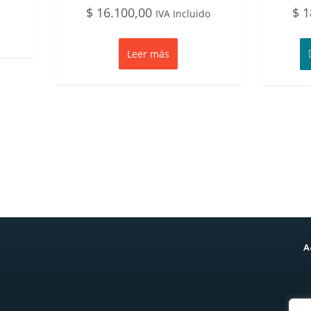
$
16.100,00
$
1
IVA Incluido
Leer más
A