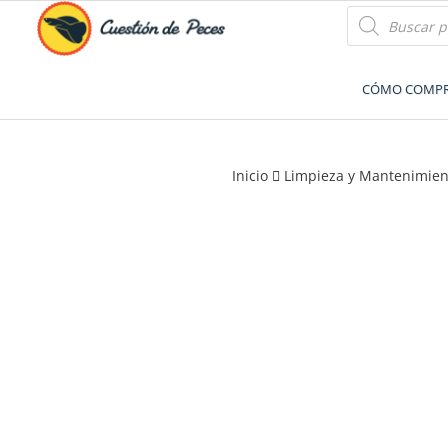
Accesorios e Insumos Para Acuarismo
Cuestión de Peces –
CÓMO COMP
Aquarium Supplies
Inicio
Limpieza y Mantenimien