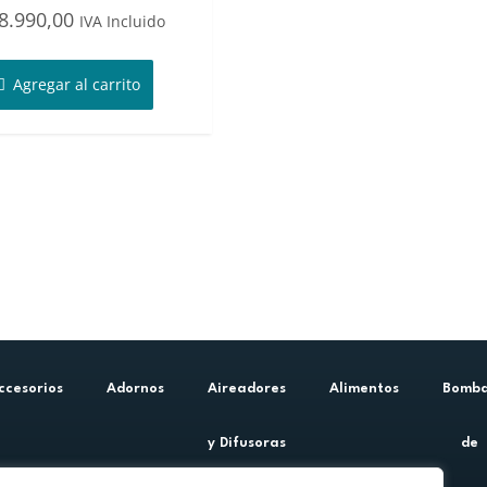
8.990,00
IVA Incluido
Agregar al carrito
ccesorios
Adornos
Aireadores
Alimentos
Bomb
y Difusoras
de