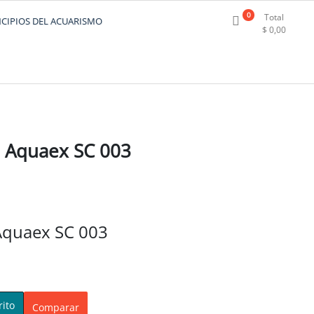
0
Total
NCIPIOS DEL ACUARISMO
$
0,00
 Aquaex SC 003
Aquaex SC 003
rito
Comparar