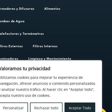
ireadores y Difusoras
Alimentos
ombas de Agua
alefactores y Termómetros
iltros Externos
Filtros Internos
luminadores
Limpieza y Mantenimiento
Valoramos tu privacidad
ateriales Filtrantes
Peceras y Betteras
Utilizamos cookies para mejorar tu experiencia de
navegación, ofrecer anuncios o contenido personalizados
roductos Quimicos
Repuestos
y analizar nuestro tráfico. Al hacer clic en "Aceptar todo",
acepta nuestro uso de cookies.
ustratos
Troncos y Raices
Personalizar
Rechazar todo
Aceptar Todo
est de Agua
Varios
Perros y Gatos