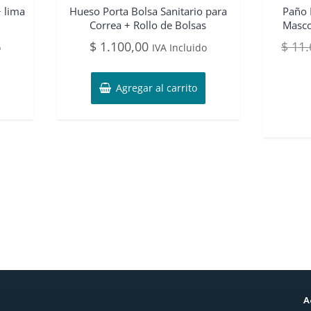
+ lima
Hueso Porta Bolsa Sanitario para
Paño 
Correa + Rollo de Bolsas
Masco
$
1.100,00
$
11.
o
IVA Incluido
Agregar al carrito
A