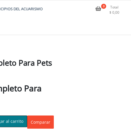
0
Total
NCIPIOS DEL ACUARISMO
$
0,00
pleto Para Pets
mpleto Para
ar al carrito
Comparar