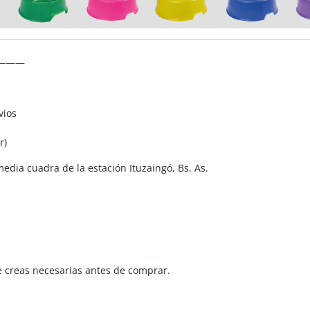
———
vios
r)
edia cuadra de la estación Ituzaingó, Bs. As.
e creas necesarias antes de comprar.