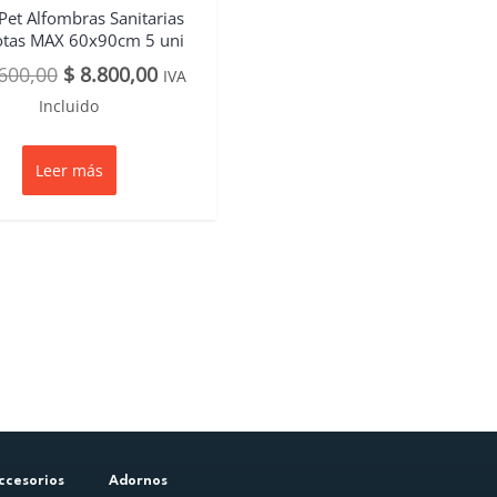
Pet Alfombras Sanitarias
tas MAX 60x90cm 5 uni
600,00
$
8.800,00
IVA
Incluido
Leer más
ccesorios
Adornos