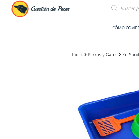
Accesorios e Insumos Para Acuarismo
Cuestión de Peces –
CÓMO COMP
Aquarium Supplies
Inicio
Perros y Gatos
Kit Sani