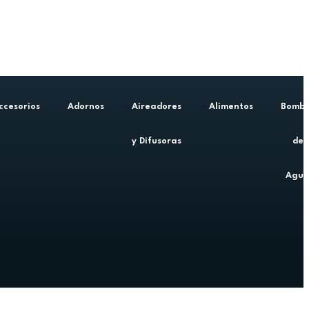
ccesorios
Adornos
Aireadores
Alimentos
Bomb
y Difusoras
de
Agu