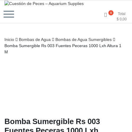
Accesorios e Insumos Para Acuarismo
Cuestión de Peces –
0
Total
$
0,00
Aquarium Supplies
Inicio
Bombas de Agua
Bombas de Agua Sumergibles
Bomba Sumergible Rs 003 Fuentes Peceras 1000 Lxh Altura 1
M
Bomba Sumergible Rs 003
Fuentes Peceras 1000 Lxh