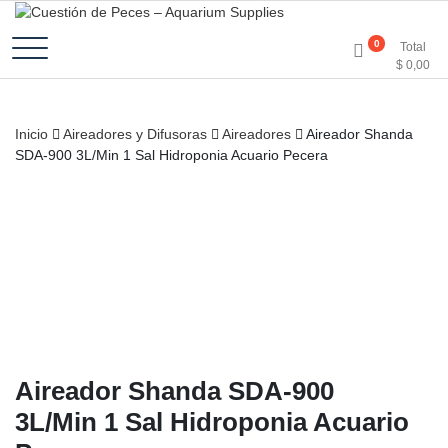
Accesorios e Insumos Para Acuarismo
Cuestión de Peces –
0
Total
$
0,00
Aquarium Supplies
Inicio
Aireadores y Difusoras
Aireadores
Aireador Shanda
SDA-900 3L/Min 1 Sal Hidroponia Acuario Pecera
Aireador Shanda SDA-900
3L/Min 1 Sal Hidroponia Acuario