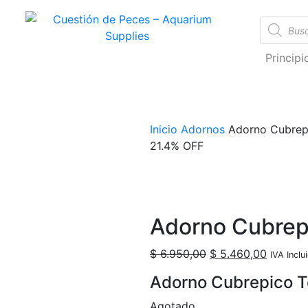
Cuestión de Peces – Aquarium Supplies
Accesorios e Insumos Para Acuarismo
Princip
Inicio
Adornos
Adorno Cubrepi
21.4% OFF
Adorno Cubrepi
$
6.950,00
$
5.460,00
IVA Inclu
Adorno Cubrepico To
Agotado