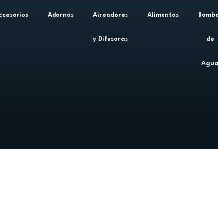
ccesorios
Adornos
Aireadores
Alimentos
Bomb
y Difusoras
de
Agu