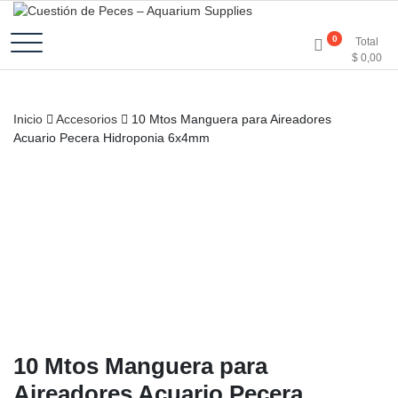
Accesorios e Insumos Para Acuarismo
Cuestión de Peces –
0
Total
$
0,00
Aquarium Supplies
Inicio
Accesorios
10 Mtos Manguera para Aireadores
Acuario Pecera Hidroponia 6x4mm
10 Mtos Manguera para
Aireadores Acuario Pecera