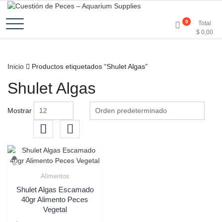
Accesorios e Insumos Para Acuarismo
Cuestión de Peces –
0
Total
$
0,00
Aquarium Supplies
Inicio
Productos etiquetados “Shulet Algas”
Shulet Algas
Mostrar
Alimentos
Shulet Algas Escamado
40gr Alimento Peces
Vegetal