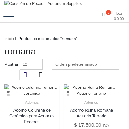
Accesorios e Insumos Para Acuarismo
Cuestión de Peces –
0
Total
$
0,00
Aquarium Supplies
Inicio
Productos etiquetados “romana”
romana
Mostrar
Adornos
Adornos
Adorno Columna de
Adorno Ruina Romana
Cerámica para Acuarios
Acuario Terrario
Peceras
$
17.500,00
IVA