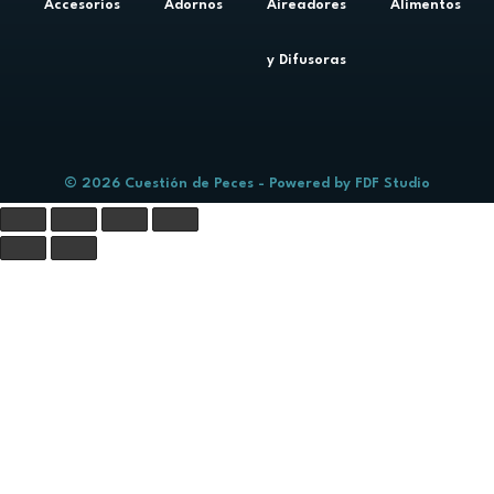
Accesorios
Adornos
Aireadores
Alimentos
y Difusoras
© 2026 Cuestión de Peces - Powered by
FDF Studio