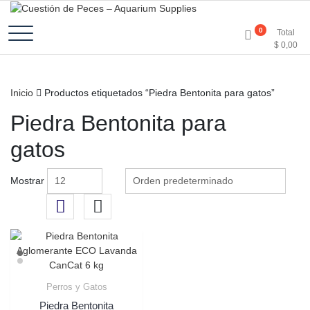
Accesorios e Insumos Para Acuarismo
Cuestión de Peces –
0
Total
$
0,00
Aquarium Supplies
Inicio
Productos etiquetados “Piedra Bentonita para gatos”
Piedra Bentonita para
gatos
Mostrar
Perros y Gatos
Piedra Bentonita