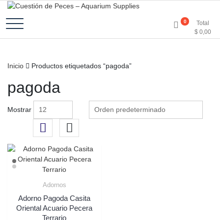
Accesorios e Insumos Para Acuarismo
Cuestión de Peces –
0
Total
$
0,00
Aquarium Supplies
Inicio
Productos etiquetados “pagoda”
pagoda
Mostrar
Adornos
Adorno Pagoda Casita
Oriental Acuario Pecera
Terrario