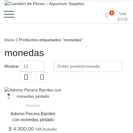
Accesorios e Insumos Para Acuarismo
Cuestión de Peces –
0
Total
$
0,00
Aquarium Supplies
Inicio
Productos etiquetados “monedas”
monedas
Mostrar
Adornos
Adorno Pecera Barriles
con monedas pintado
$
4.300,00
IVA Incluido