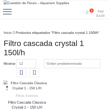
Accesorios e Insumos Para Acuarismo
Cuestión de Peces –
0
Total
$
0,00
Aquarium Supplies
Inicio
Productos etiquetados “Filtro cascada crystal 1 150l/h”
Filtro cascada crystal 1
150l/h
Mostrar
Filtros Externos
Filtro Cascada Classica
Crystal 1 – 150 L/H