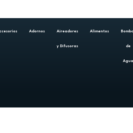
ccesorios
Adornos
Aireadores
Alimentos
Bomb
y Difusoras
de
Agu