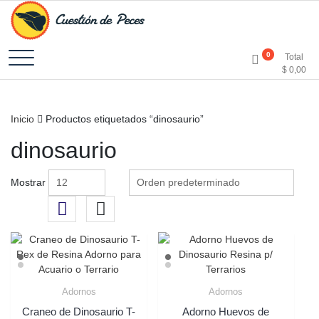
Accesorios e Insumos Para Acuarismo
Cuestión de Peces –
0
Total
$
0,00
Aquarium Supplies
Inicio
Productos etiquetados “dinosaurio”
dinosaurio
Mostrar
Adornos
Adornos
Craneo de Dinosaurio T-
Adorno Huevos de