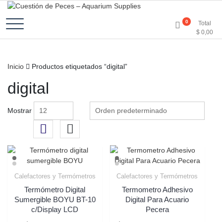
Accesorios e Insumos Para Acuarismo
Cuestión de Peces –
0
Total
$
0,00
Aquarium Supplies
Inicio
Productos etiquetados “digital”
digital
Mostrar
Calefactores y Termómetros
Calefactores y Termómetros
Termómetro Digital
Termometro Adhesivo
Sumergible BOYU BT-10
Digital Para Acuario
c/Display LCD
Pecera