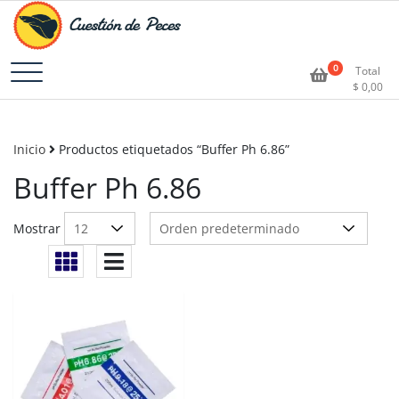
Accesorios e Insumos Para Acuarismo
Cuestión de Peces –
0
Total
$
0,00
Aquarium Supplies
Inicio
Productos etiquetados “Buffer Ph 6.86”
Buffer Ph 6.86
Mostrar