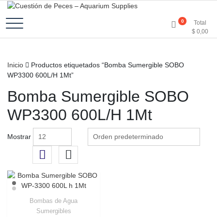
Accesorios e Insumos Para Acuarismo
Cuestión de Peces –
0
Total
$
0,00
Aquarium Supplies
Inicio
Productos etiquetados “Bomba Sumergible SOBO
WP3300 600L/H 1Mt”
Bomba Sumergible SOBO
WP3300 600L/H 1Mt
Mostrar
Bombas de Agua
Sumergibles