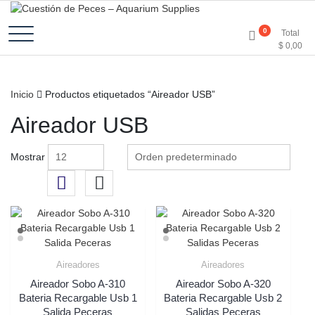
Accesorios e Insumos Para Acuarismo
Cuestión de Peces –
0
Total
$
0,00
Aquarium Supplies
Inicio
Productos etiquetados “Aireador USB”
Aireador USB
Mostrar
Aireadores
Aireadores
Aireador Sobo A-310
Aireador Sobo A-320
Bateria Recargable Usb 1
Bateria Recargable Usb 2
Salida Peceras
Salidas Peceras