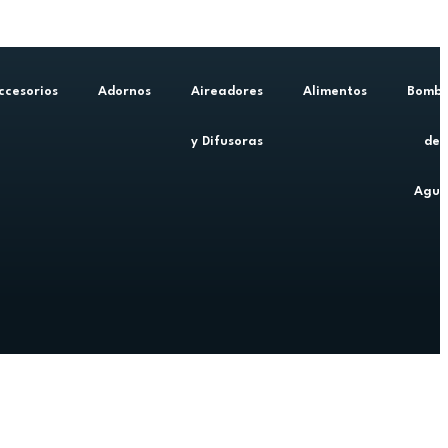
ccesorios
Adornos
Aireadores
Alimentos
Bomb
y Difusoras
de
Agu