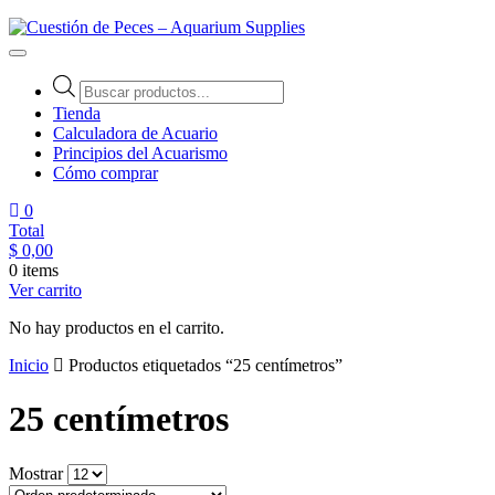
Cuestión de Peces – Aquarium Supplies
Accesorios e Insumos Para Acuarismo
Tienda
Calculadora de Acuario
Principios del Acuarismo
Cómo comprar
0
Total
$
0,00
0 items
Ver carrito
No hay productos en el carrito.
Inicio
Productos etiquetados “25 centímetros”
25 centímetros
Mostrar