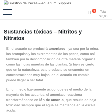
Accesorios e Insumos Para Acuarismo
Cuestión de Peces –
0
Total
$
0,00
Aquarium Supplies
Sustancias tóxicas – Nitritos y
Nitratos
En el acuario se producirá
amoniaco
, ya sea por la orina,
las branquias y los excrementos de los peces, como así
también por la descomposición de otra materia orgánica,
como las hojas muertas de las plantas. Si bien es cierto
que en la naturaleza, este producto se encuentra en
concentraciones muy bajas, en el acuario en cambio,
puede llegar a ser fatal.
En un medio ligeramente ácido, que es el medio de la
mayoría de los acuarios, el amoniaco reacciona
transformándose en
ión de amonio
, que resulta de baja
toxicidad siempre que el agua se mantenga en la escala
ácida.