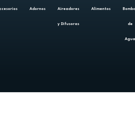
ccesorios
Adornos
Aireadores
Alimentos
Bomb
y Difusoras
de
Agu